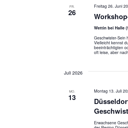
Freitag 26. Juni 
FR.
26
Workshop-
Wettin bei Halle 
Geschwister-Sein h
Vielleicht kennst 
beeinträchtigten 
oft leise, aber na
Juli 2026
Montag 13. Juli 2
MO.
13
Düsseldor
Geschwist
Erwachsene Geschw
der Region Düssel