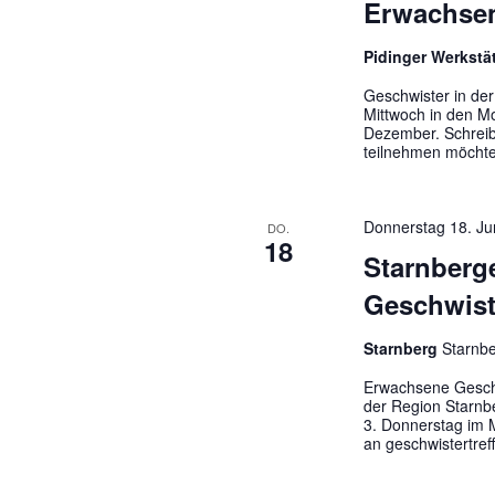
Erwachsen
Pidinger Werkstä
Geschwister in der
Mittwoch in den M
Dezember. Schrei
teilnehmen möchte
Donnerstag 18. Ju
DO.
18
Starnberg
Geschwist
Starnberg
Starnbe
Erwachsene Geschw
der Region Starnb
3. Donnerstag im M
an geschwistertre