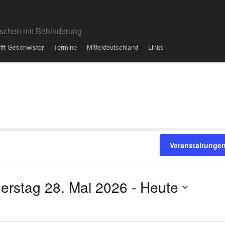
schen mit Behinderung
riff Geschwister
Termine
Mitteldeutschland
Links
ungen
en
Veranstaltunge
erstag 28. Mai 2026
 - 
Heute