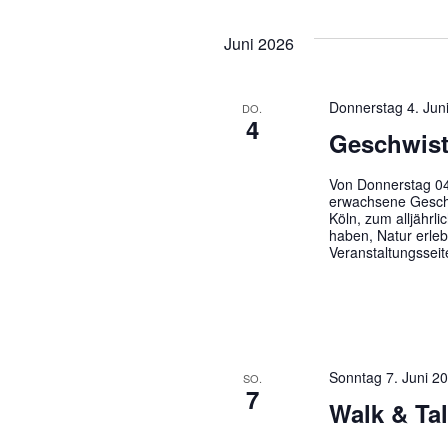
Juni 2026
Donnerstag 4. Jun
DO.
4
Geschwist
Von Donnerstag 04
erwachsene Geschw
Köln, zum alljährl
haben, Natur erleb
Veranstaltungsseit
Sonntag 7. Juni 2
SO.
7
Walk & Ta