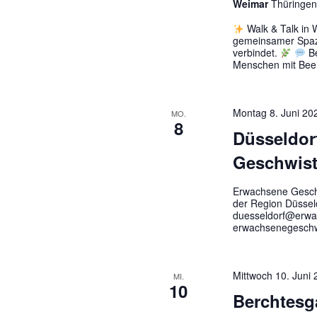
Weimar
Thüringe
Walk & Talk in
gemeinsamer Spaz
verbindet.
Be
Menschen mit Beei
Montag 8. Juni 20
MO.
8
Düsseldor
Geschwist
Erwachsene Geschw
der Region Düssel
duesseldorf@erwac
erwachsenegeschwi
Mittwoch 10. Juni
MI.
10
Berchtesg