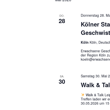
Navigation
Donnerstag 28. M
DO.
28
Kölner St
Geschwist
Köln
Köln, Deutsc
Erwachsene Geschw
der Region Köln z
koeln@erwachsene-
Samstag 30. Mai 
SA.
30
Walk & Tal
Walk & Talk Lei
Treffen laden wir 
30.05.2026 um 15 U