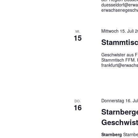
duesseldorf@erwac
erwachsenegeschwi
Mittwoch 15. Juli
MI.
15
Stammtisc
Geschwister aus Fr
Stammtisch FFM. H
frankfurt@erwachs
Donnerstag 16. Ju
DO.
16
Starnberg
Geschwist
Starnberg
Starnbe