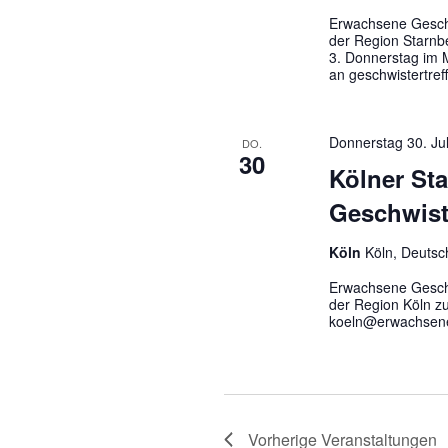
Erwachsene Geschw
der Region Starnb
3. Donnerstag im M
an geschwistertre
Donnerstag 30. Ju
DO.
30
Kölner St
Geschwist
Köln
Köln, Deutsc
Erwachsene Geschw
der Region Köln z
koeln@erwachsene-
Vorherige
Veranstaltungen