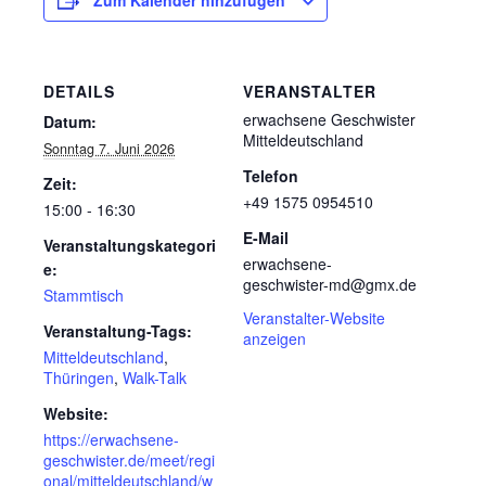
Zum Kalender hinzufügen
DETAILS
VERANSTALTER
erwachsene Geschwister
Datum:
Mitteldeutschland
Sonntag 7. Juni 2026
Telefon
Zeit:
+49 1575 0954510
15:00 - 16:30
E-Mail
Veranstaltungskategori
erwachsene-
e:
geschwister-md@gmx.de
Stammtisch
Veranstalter-Website
Veranstaltung-Tags:
anzeigen
Mitteldeutschland
,
Thüringen
,
Walk-Talk
Website:
https://erwachsene-
geschwister.de/meet/regi
onal/mitteldeutschland/w