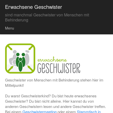
Erwachsene Geschwister
sind manchmal Geschwister von Menschen mit
Behinderung
Menu
Skip to content
Geschwister von Menschen mit Behinderung stehen hier im
Mittelpunkt!
Du warst Geschwisterkind? Du bist heute erwachsenes
Geschwister? Du bist nicht alleine. Hier kannst du von
anderen Geschwistern lesen und andere Geschwister treffen.
Bei einem
Geschwistermeeting
oder einem
Stammtisch in