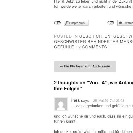
Hier & Jetzt zu leben und nicht in der Zukunft
Ich werde weiter daran arbeiten und wünsche m
POSTED IN
GESCHICHTEN
,
GESCHW
GESCHWISTER BEHINDERTER MENS
GEFÜHLE
|
2 COMMENTS
|
Post naviga
←
Ein Plädoyer zum Anderssein
2 thoughts on “
Von „A“, wie Anfan
Ihre Folgen
”
ines
says:
25. Mai 2017 at 23:03
… deine gedanken und gefühle glaub
und ich wünsche dir und euch, dass ihr ein g
führen könnt.
ich denke, es ist wichtig, nötig und für deine