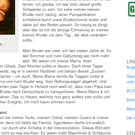
lernen. Ich glaube, ich war stolz darauf große
Schwester zu sein. Ich sehe meinen kleinen
Bruder noch nackig, einen Pamperskarton
schiebend durch unser Kinderzimmer laufen und
dabei auf den Boden pieseln. So traurig es klingt,
aber das ist mit die einzige Erinnerung an meinen
kleinen Bruder vor dem Tag , der alles verändern
sollte…
de
Mein Bruder war zwei, ich fast sieben Jahre alt. Es
war Sommer und mein Geburtstag war nicht mehr
weit. Wir waren mit meiner Mama, ihren
LIN
in Urlaub. Zwei Wochen sollte er dauern. Doch eines Tages
Ange
bends, lag er in seinem Hochbett und bekam dieses „Zucken“.
achte – ich auch. Meine Mama rannte die Treppen runter &
Deut
ama und mein Bruder weg. Vom Rettungswagen abgeholt. Und
und 
stlichen paar Tagen in Holland noch weiß ist, dass mein Papa kam
BLI
 Bruder nach Deutschland zu transportieren. Meine Mama & ich
hren. Das zu Hause, welches nun ganz anders sein sollte und
Beit
hen Ereignis, ich mich kaum erinnern kann!
Mens
ein!
ch bei meiner Tante, meinem Onkel, meinem Cousin & meiner
Der 
, denn ich liebte die Familie. Irgendwann durfte ich endlich
 nur durch eine Scheibe in der Intensivstation. Dieses Bild wird
ER
r nicht so real erschien. Es waren mehr Maschinen & Schläuche,