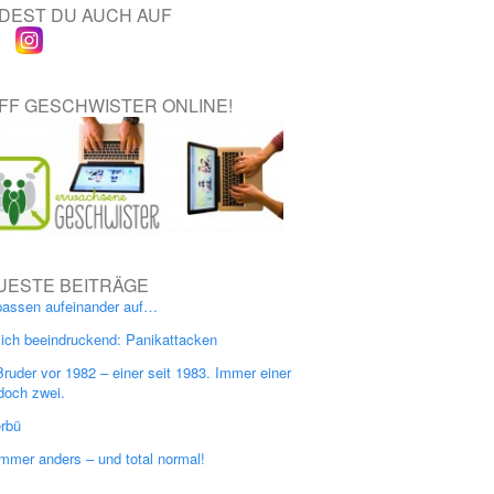
NDEST DU AUCH AUF
IFF GESCHWISTER ONLINE!
UESTE BEITRÄGE
passen aufeinander auf…
lich beeindruckend: Panikattacken
Bruder vor 1982 – einer seit 1983. Immer einer
doch zwei.
erbü
immer anders – und total normal!