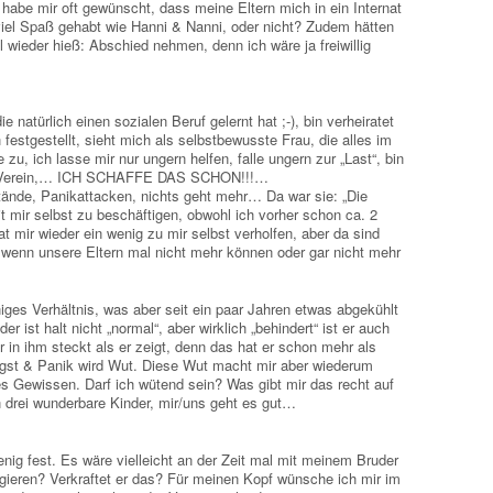
h habe mir oft gewünscht, dass meine Eltern mich in ein Internat
viel Spaß gehabt wie Hanni & Nanni, oder nicht? Zudem hätten
 wieder hieß: Abschied nehmen, denn ich wäre ja freiwillig
e natürlich einen sozialen Beruf gelernt hat ;-), bin verheiratet
festgestellt, sieht mich als selbstbewusste Frau, die alles im
 zu, ich lasse mir nur ungern helfen, falle ungern zur „Last“, bin
 im Verein,… ICH SCHAFFE DAS SCHON!!!…
nde, Panikattacken, nichts geht mehr… Da war sie: „Die
it mir selbst zu beschäftigen, obwohl ich vorher schon ca. 2
t mir wieder ein wenig zu mir selbst verholfen, aber da sind
 wenn unsere Eltern mal nicht mehr können oder gar nicht mehr
iges Verhältnis, was aber seit ein paar Jahren etwas abgekühlt
r ist halt nicht „normal“, aber wirklich „behindert“ ist er auch
 in ihm steckt als er zeigt, denn das hat er schon mehr als
ngst & Panik wird Wut. Diese Wut macht mir aber wiederum
s Gewissen. Darf ich wütend sein? Was gibt mir das recht auf
 drei wunderbare Kinder, mir/uns geht es gut…
g fest. Es wäre vielleicht an der Zeit mal mit meinem Bruder
gieren? Verkraftet er das? Für meinen Kopf wünsche ich mir im