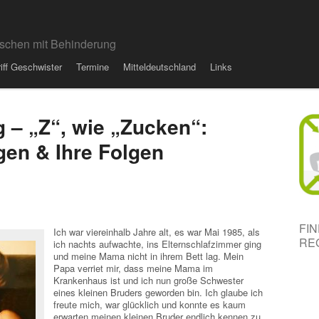
schen mit Behinderung
riff Geschwister
Termine
Mitteldeutschland
Links
 – „Z“, wie „Zucken“:
gen & Ihre Folgen
FI
Ich war viereinhalb Jahre alt, es war Mai 1985, als
RE
ich nachts aufwachte, ins Elternschlafzimmer ging
und meine Mama nicht in ihrem Bett lag. Mein
Papa verriet mir, dass meine Mama im
Krankenhaus ist und ich nun große Schwester
eines kleinen Bruders geworden bin. Ich glaube ich
freute mich, war glücklich und konnte es kaum
erwarten meinen kleinen Bruder endlich kennen zu