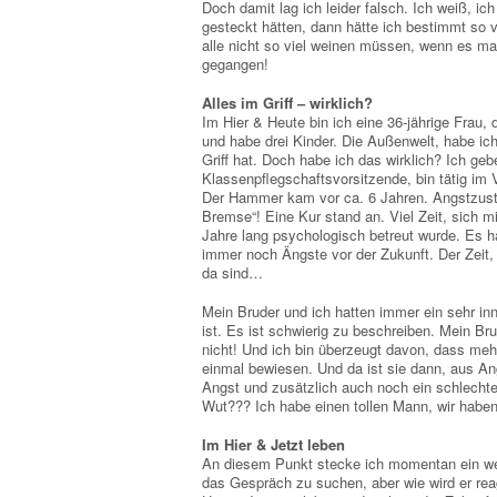
Doch damit lag ich leider falsch. Ich weiß, ic
gesteckt hätten, dann hätte ich bestimmt so 
alle nicht so viel weinen müssen, wenn es mal
gegangen!
Alles im Griff – wirklich?
Im Hier & Heute bin ich eine 36-jährige Frau, di
und habe drei Kinder. Die Außenwelt, habe ich 
Griff hat. Doch habe ich das wirklich? Ich gebe
Klassenpflegschaftsvorsitzende, bin tätig
Der Hammer kam vor ca. 6 Jahren. Angstzustä
Bremse“! Eine Kur stand an. Viel Zeit, sich m
Jahre lang psychologisch betreut wurde. Es ha
immer noch Ängste vor der Zukunft. Der Zeit,
da sind…
Mein Bruder und ich hatten immer ein sehr inn
ist. Es ist schwierig zu beschreiben. Mein Brude
nicht! Und ich bin überzeugt davon, dass mehr
einmal bewiesen. Und da ist sie dann, aus A
Angst und zusätzlich auch noch ein schlechte
Wut??? Ich habe einen tollen Mann, wir haben
Im Hier & Jetzt leben
An diesem Punkt stecke ich momentan ein weni
das Gespräch zu suchen, aber wie wird er rea