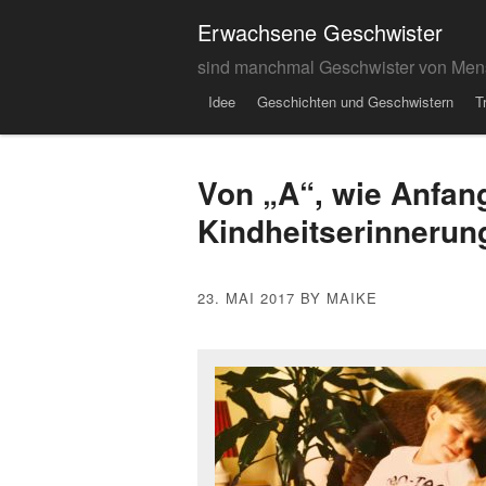
Erwachsene Geschwister
sind manchmal Geschwister von Men
Menu
Skip to content
Idee
Geschichten und Geschwistern
T
Von „A“, wie Anfang
Kindheitserinnerun
23. MAI 2017
BY MAIKE