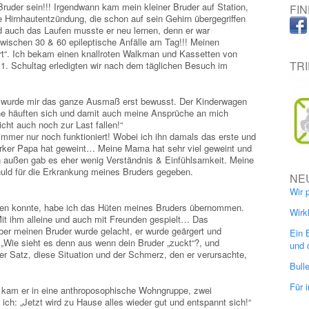
ruder sein!!! Irgendwann kam mein kleiner Bruder auf Station,
FI
e Hirnhautentzündung, die schon auf sein Gehirn übergegriffen
d auch das Laufen musste er neu lernen, denn er war
zwischen 30 & 60 epileptische Anfälle am Tag!!! Meinen
rt“. Ich bekam einen knallroten Walkman und Kassetten von
TR
1. Schultag erledigten wir nach dem täglichen Besuch im
, wurde mir das ganze Ausmaß erst bewusst. Der Kinderwagen
ine häuften sich und damit auch meine Ansprüche an mich
icht auch noch zur Last fallen!“
immer nur noch funktioniert! Wobei ich ihn damals das erste und
arker Papa hat geweint… Meine Mama hat sehr viel geweint und
n außen gab es eher wenig Verständnis & Einfühlsamkeit. Meine
ld für die Erkrankung meines Bruders gegeben.
NE
Wir 
en konnte, habe ich das Hüten meines Bruders übernommen.
Wirk
it ihm alleine und auch mit Freunden gespielt… Das
ber meinen Bruder wurde gelacht, er wurde geärgert und
Ein 
 „Wie sieht es denn aus wenn dein Bruder „zuckt“?, und
und 
er Satz, diese Situation und der Schmerz, den er verursachte,
Bull
Für 
, kam er in eine anthroposophische Wohngruppe, zwei
ch: „Jetzt wird zu Hause alles wieder gut und entspannt sich!“