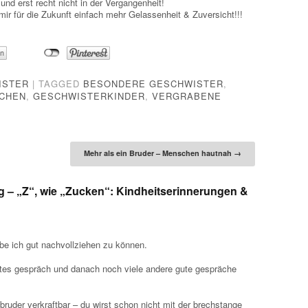
 und erst recht nicht in der Vergangenheit!
ir für die Zukunft einfach mehr Gelassenheit & Zuversicht!!!
ISTER
|
TAGGED
BESONDERE GESCHWISTER
,
CHEN
,
GESCHWISTERKINDER
,
VERGRABENE
tion
Mehr als ein Bruder – Menschen hautnah
→
g – „Z“, wie „Zucken“: Kindheitserinnerungen &
e ich gut nachvollziehen zu können.
utes gespräch und danach noch viele andere gute gespräche
n bruder verkraftbar – du wirst schon nicht mit der brechstange