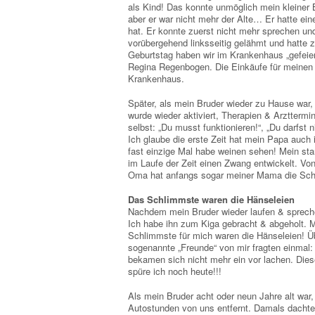
als Kind! Das konnte unmöglich mein kleiner B
aber er war nicht mehr der Alte… Er hatte ein
hat. Er konnte zuerst nicht mehr sprechen un
vorübergehend linksseitig gelähmt und hatte 
Geburtstag haben wir im Krankenhaus „gefeie
Regina Regenbogen. Die Einkäufe für meinen 
Krankenhaus.
Später, als mein Bruder wieder zu Hause war
wurde wieder aktiviert, Therapien & Arztterm
selbst: „Du musst funktionieren!“, „Du darfst n
Ich glaube die erste Zeit hat mein Papa auch 
fast einzige Mal habe weinen sehen! Mein st
im Laufe der Zeit einen Zwang entwickelt. Vo
Oma hat anfangs sogar meiner Mama die Schu
Das Schlimmste waren die Hänseleien
Nachdem mein Bruder wieder laufen & sprech
Ich habe ihn zum Kiga gebracht & abgeholt. M
Schlimmste für mich waren die Hänseleien! Ü
sogenannte „Freunde“ von mir fragten einmal:
bekamen sich nicht mehr ein vor lachen. Dies
spüre ich noch heute!!!
Als mein Bruder acht oder neun Jahre alt war
Autostunden von uns entfernt. Damals dachte i