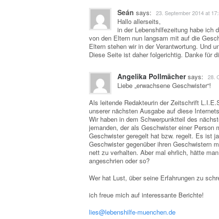
Seán
says:
23. September 2014 at 17
Hallo allerseits,
in der Lebenshilfezeitung habe ich 
von den Eltern nun langsam mit auf die Gesc
Eltern stehen wir in der Verantwortung. Und u
Diese Seite ist daher folgerichtig. Danke für die
Angelika Pollmächer
says:
28. 
Liebe „erwachsene Geschwister“!
Als leitende Redakteurin der Zeitschrift L.I.
unserer nächsten Ausgabe auf diese Internets
Wir haben in dem Schwerpunktteil des nächst
jemanden, der als Geschwister einer Person m
Geschwister geregelt hat bzw. regelt. Es ist 
Geschwister gegenüber ihren Geschwistern mi
nett zu verhalten. Aber mal ehrlich, hätte m
angeschrien oder so?
Wer hat Lust, über seine Erfahrungen zu schr
ich freue mich auf interessante Berichte!
lies@lebenshilfe-muenchen.de