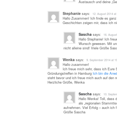
Austausch und deine „Ge
Stephanie
says:
12. August 2014 at
Hallo Zusammen! Ich finde es ganz t
Geschichten zeigen mir, dass ich n
Sascha
says:
16. August
Hallo Stephanie! Ich fre
Wunsch gewesen. Mit uns
nicht alleine sind! Viele Grüße Sas
Wenka
says:
9. September 2014 at 1
Hallo zusammen!
Ich freue mich sehr, dass ich Eure 
Gründungstreffen in Hamburg
Ich bin die Anw
steht bevor und ich freue mich auch auf den 
Herzliche Grüße, Wenka
Sascha
says:
10. Septem
Hallo Wenka! Toll, dass 
als „regionalen Stammtis
aufnehmen. Viel Erfolg – auch ich 
Grüße Sascha