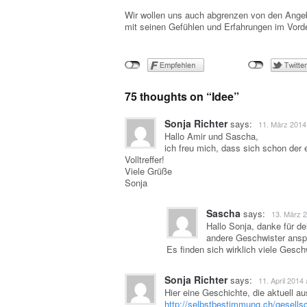
Wir wollen uns auch abgrenzen von den Angeb
mit seinen Gefühlen und Erfahrungen im Vord
75 thoughts on “
Idee
”
Sonja Richter
says:
11. März 2014
Hallo Amir und Sascha,
ich freu mich, dass sich schon der 
Volltreffer!
Viele Grüße
Sonja
Sascha
says:
13. März 2
Hallo Sonja, danke für de
andere Geschwister anspr
Es finden sich wirklich viele Gesc
Sonja Richter
says:
11. April 2014 
Hier eine Geschichte, die aktuell 
http://selbstbestimmung.ch/gesellsc