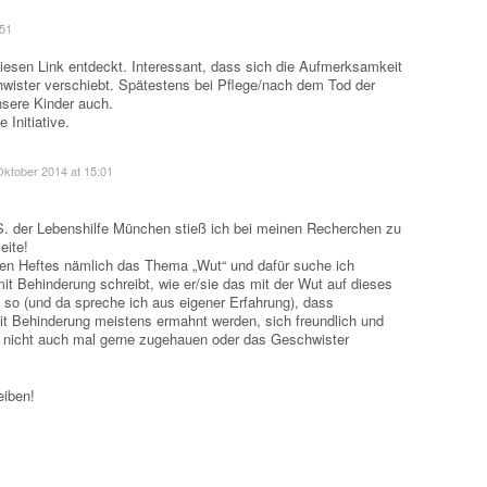
:51
diesen Link entdeckt. Interessant, dass sich die Aufmerksamkeit
hwister verschiebt. Spätestens bei Pflege/nach dem Tod der
nsere Kinder auch.
 Initiative.
Oktober 2014 at 15:01
E.S. der Lebenshilfe München stieß ich bei meinen Recherchen zu
eite!
en Heftes nämlich das Thema „Wut“ und dafür suche ich
it Behinderung schreibt, wie er/sie das mit der Wut auf dieses
ja so (und da spreche ich aus eigener Erfahrung), dass
t Behinderung meistens ermahnt werden, sich freundlich und
an nicht auch mal gerne zugehauen oder das Geschwister
eiben!