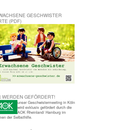
WACHSENE GESCHWISTER
TE (PDF)
R WERDEN GEFÖRDERT!
unser Geschwistermeeting in Köln
wird exklusiv gefördert durch die
AOK Rheinland/ Hamburg im
en der Selbsthilfe.