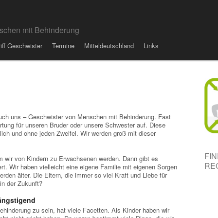
schen mit Behinderung
riff Geschwister
Termine
Mitteldeutschland
Links
auch uns – Geschwister von Menschen mit Behinderung. Fast
rtung für unseren Bruder oder unsere Schwester auf. Diese
ich und ohne jeden Zweifel. Wir werden groß mit dieser
FI
em wir von Kindern zu Erwachsenen werden. Dann gibt es
RE
t. Wir haben vielleicht eine eigene Familie mit eigenen Sorgen
den älter. Die Eltern, die immer so viel Kraft und Liebe für
in der Zukunft?
ängstigend
inderung zu sein, hat viele Facetten. Als Kinder haben wir