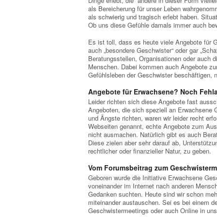
Dinge erlebt, die andere in dieser Form vielle
als Bereicherung für unser Leben wahrgenomm
als schwierig und tragisch erlebt haben. Situ
Ob uns diese Gefühle damals immer auch bew
Es ist toll, dass es heute viele Angebote fü
auch „besondere Geschwister“ oder gar „Schat
Beratungsstellen, Organisationen oder auch d
Menschen. Dabei kommen auch Angebote zum 
Gefühlsleben der Geschwister beschäftigen, n
Angebote für Erwachsene? Noch Fehla
Leider richten sich diese Angebote fast auss
Angeboten, die sich speziell an Erwachsene 
und Ängste richten, waren wir leider recht erf
Webseiten genannt, echte Angebote zum Aust
nicht ausmachen. Natürlich gibt es auch Berat
Diese zielen aber sehr darauf ab, Unterstützu
rechtlicher oder finanzieller Natur, zu geben.
Vom Forumsbeitrag zum Geschwisterm
Geboren wurde die Initiative Erwachsene Gesc
voneinander im Internet nach anderen Mensche
Gedanken suchten. Heute sind wir schon mehr 
miteinander austauschen. Sei es bei einem de
Geschwistermeetings oder auch Online in un