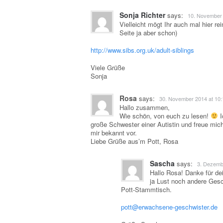
Sonja Richter
says:
10. November 
Vielleicht mögt Ihr auch mal hier re
Seite ja aber schon)
http://www.sibs.org.uk/adult-siblings
Viele Grüße
Sonja
Rosa
says:
30. November 2014 at 10:
Hallo zusammen,
Wie schön, von euch zu lesen!
I
große Schwester einer Autistin und freue mic
mir bekannt vor.
Liebe Grüße aus’m Pott, Rosa
Sascha
says:
3. Dezembe
Hallo Rosa! Danke für dei
ja Lust noch andere Gesc
Pott-Stammtisch.
pott@erwachsene-geschwister.de