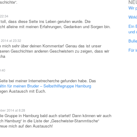
NE
schichte“.
Wir 
 22:34
Wirk
oll, dass diese Seite ins Leben gerufen wurde. Die
Ein 
icht alleine mit meinen Erfahrungen, Gedanken und Sorgen bin.
und 
Bull
 2014 at 23:32
ue mich sehr über deinen Kommentar! Genau das ist unser
Für 
eren Geschichten anderen Geschwistern zu zeigen, dass wir
cha
9:40
Seite bei meiner Internetrecherche gefunden habe. Das
ältin für meinen Bruder – Selbsthilfegruppe Hamburg
regen Austausch mit Euch.
ber 2014 at 8:28
die Gruppe in Hamburg bald auch startet! Dann können wir auch
ch Hamburg“ in die Liste der „Geschwister-Stammtische“
freue mich auf den Austausch!