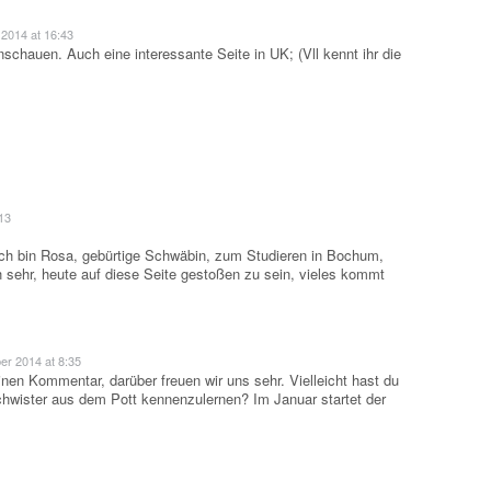
2014 at 16:43
inschauen. Auch eine interessante Seite in UK; (Vll kennt ihr die
13
ch bin Rosa, gebürtige Schwäbin, zum Studieren in Bochum,
h sehr, heute auf diese Seite gestoßen zu sein, vieles kommt
r 2014 at 8:35
nen Kommentar, darüber freuen wir uns sehr. Vielleicht hast du
hwister aus dem Pott kennenzulernen? Im Januar startet der