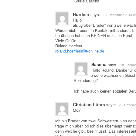
Grüße Sascha
Hörrlein
says:
13. Dezember 2014 at
Hallo
als „großer Bruder“ von zwei erwac
Würde mich freuen, in Kontakt mit anderen E
Im übrigen habe ich KEINEN sozialen Beruf.
Viele Grüße
Roland Hörrlein
roland.hoerrlein@t-online.de
Sascha
says:
18. Januar
Hallo Roland! Danke für 
zwei erwachsenen Geschw
Behinderung?
Ich habe auch keinen sozialen Ber
Christian Lührs
says:
27. Dezemb
Moin,
ich bin Bruder von zwei Schwestern, von den
frage mich aber, ob ich dies überhaupt themat
denn welche gibt, beeinflusst. Das interess