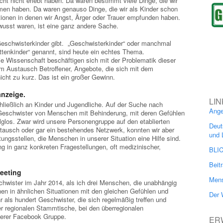
icht nicht erlebt haben. Da waren bestimmt viele Dinge, die wir
en haben. Da waren genauso Dinge, die wir als Kinder schon
ationen in denen wir Angst, Ärger oder Trauer empfunden haben.
usst waren, ist eine ganz andere Sache.
r Geschwisterkinder gibt. „Geschwisterkinder“ oder manchmal
tenkinder“ genannt, sind heute ein echtes Thema.
ie Wissenschaft beschäftigen sich mit der Problematik dieser
Austausch Betroffener, Angebote, die sich mit dem
icht zu kurz. Das ist ein großer Gewinn.
nzeige.
LIN
chließlich an Kinder und Jugendliche. Auf der Suche nach
Ange
Geschwister von Menschen mit Behinderung, mit deren Gefühlen
olglos. Zwar wird unsere Personengruppe auf den etablierten
Deut
ausch oder gar ein bestehendes Netzwerk, konnten wir aber
und 
ungsstellen, die Menschen in unserer Situation eine Hilfe sind.
ng in ganz konkreten Fragestellungen, oft medizinischer,
BLI
Beit
eeting
Mens
hwister im Jahr 2014, als ich drei Menschen, die unabhängig
n in ähnlichen Situationen mit den gleichen Gefühlen und
Der 
als hundert Geschwister, die sich regelmäßig treffen und
r regionalen Stammtische, bei den überregionalen
serer Facebook Gruppe.
ER