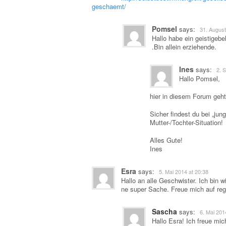
geschaemt/
Pomsel
says:
31. August
Hallo habe ein geistige
.Bin allein erziehende.
Ines
says:
2. 
Hallo Pomsel,
hier in diesem Forum ge
Sicher findest du bei „ju
Mutter-/Tochter-Situation!
Alles Gute!
Ines
Esra
says:
5. Mai 2014 at 20:38
Hallo an alle Geschwister. Ich bin w
ne super Sache. Freue mich auf re
Sascha
says:
6. Mai 201
Hallo Esra! Ich freue mi