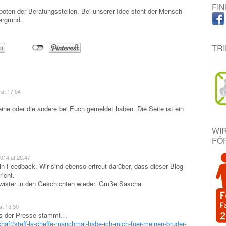
FI
oten der Beratungsstellen. Bei unserer Idee steht der Mensch
ergrund.
TR
 at 17:04
eine oder die andere bei Euch gemeldet haben. Die Seite ist ein
WI
FÖ
014 at 20:47
in Feedback. Wir sind ebenso erfreut darüber, dass dieser Blog
icht.
hwister in den Geschichten wieder. Grüße Sascha
at 15:30
aus der Presse stammt…
haft/steff-la-cheffe-manchmal-habe-ich-mich-fuer-meinen-bruder-