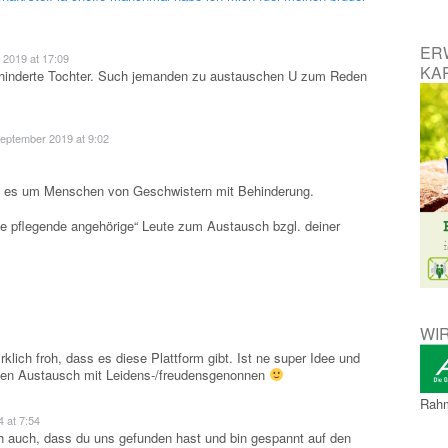
ER
 2019 at 17:09
KAR
behinderte Tochter. Such jemanden zu austauschen U zum Reden
September 2019 at 9:02
ht es um Menschen von Geschwistern mit Behinderung.
nge pflegende angehörige“ Leute zum Austausch bzgl. deiner
WI
irklich froh, dass es diese Plattform gibt. Ist ne super Idee und
gen Austausch mit Leidens-/freudensgenonnen
Rahm
4 at 7:54
ch auch, dass du uns gefunden hast und bin gespannt auf den