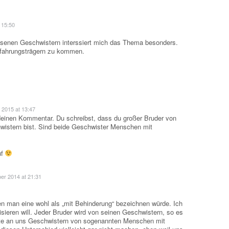
 15:50
hsenen Geschwistern interssiert mich das Thema besonders.
rfahrungsträgern zu kommen.
 2015 at 13:47
deinen Kommentar. Du schreibst, dass du großer Bruder von
istern bist. Sind beide Geschwister Menschen mit
uf
er 2014 at 21:31
en man eine wohl als „mit Behinderung“ bezeichnen würde. Ich
isieren will. Jeder Bruder wird von seinen Geschwistern, so es
ante an uns Geschwistern von sogenannten Menschen mit