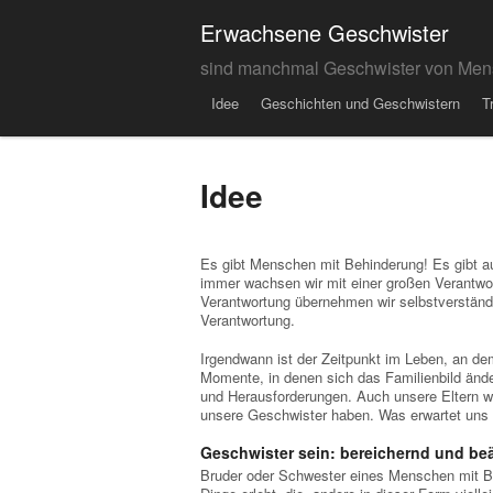
Erwachsene Geschwister
sind manchmal Geschwister von Men
Menu
Skip to content
Idee
Geschichten und Geschwistern
T
Idee
Es gibt Menschen mit Behinderung! Es gibt 
immer wachsen wir mit einer großen Verantwo
Verantwortung übernehmen wir selbstverständl
Verantwortung.
Irgendwann ist der Zeitpunkt im Leben, an d
Momente, in denen sich das Familienbild änder
und Herausforderungen. Auch unsere Eltern wer
unsere Geschwister haben. Was erwartet uns 
Geschwister sein: bereichernd und be
Bruder oder Schwester eines Menschen mit Beh