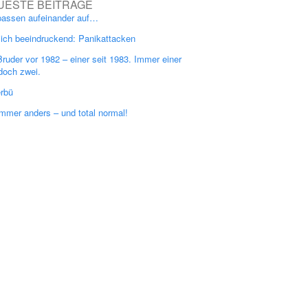
UESTE BEITRÄGE
passen aufeinander auf…
lich beeindruckend: Panikattacken
Bruder vor 1982 – einer seit 1983. Immer einer
doch zwei.
erbü
immer anders – und total normal!