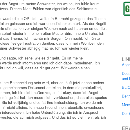
n der Angst um meine Schwester, ich weine, ich fühle kaum
twas. Dieses Nicht-Fühlen war eigentlich das Schlimmste.
 wurde diese OP nicht weiter in Betracht gezogen, das Thema
fallen gelassen und ich war unendlich erleichtert. Als der Begriff
hirnstimulation vor einigen Wochen nach acht Jahren erneut fiel,
h sofort wieder in meinem alten Muster drin. Innere Unruhe, ich
d das Thema, ich machte mir Sorgen, Ohnmacht, ich fühlte
 diese riesige Frustration darüber, dass ich mein Wohlbefinden
iner Schwester abhägig mache. Ich war wieder klein.
d sagte, ich sehe, wie es dir geht. Es ist meine
LIN
h werde mich informieren und ich dich dabei mitnehmen. Ich
Ange
t und ich will, dass es dir gut geht. Wir werden einen
Deut
und 
 ihre Entscheidung sein wird, aber es läuft jetzt schon anders
BLI
n gemeinsames Dokument erstellen, in dem sie protokolliert,
mmen, ich bin nicht außen vor, es ist okay, dass ich Angst
Beit
 mir gelöst hat. Ich muss nicht vortäuschen, dass alles spurlos
. Sie ist volljährig und es ist ihre Entscheidung. Ich werde mir
Mens
mir nicht alleine. Ich habe Freundinnen, ebenfalls erwachsene
h interessieren, ich habe Unterstützung, die ich in Anspruch
Der 
ester, die auf mich aufpasst. Und das ist so viel mehr, als ich
ER