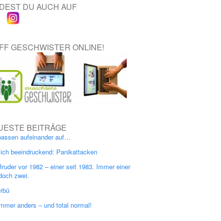
NDEST DU AUCH AUF
IFF GESCHWISTER ONLINE!
UESTE BEITRÄGE
passen aufeinander auf…
lich beeindruckend: Panikattacken
Bruder vor 1982 – einer seit 1983. Immer einer
doch zwei.
erbü
immer anders – und total normal!