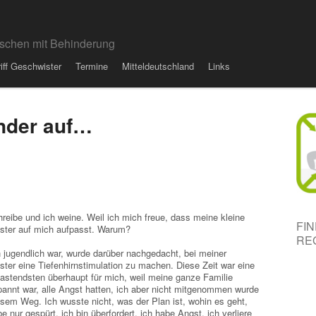
schen mit Behinderung
riff Geschwister
Termine
Mitteldeutschland
Links
nder auf…
hreibe und ich weine. Weil ich mich freue, dass meine kleine
FI
ter auf mich aufpasst. Warum?
RE
h jugendlich war, wurde darüber nachgedacht, bei meiner
ter eine Tiefenhirnstimulation zu machen. Diese Zeit war eine
lastendsten überhaupt für mich, weil meine ganze Familie
annt war, alle Angst hatten, ich aber nicht mitgenommen wurde
esem Weg. Ich wusste nicht, was der Plan ist, wohin es geht,
be nur gespürt, ich bin überfordert, ich habe Angst, ich verliere