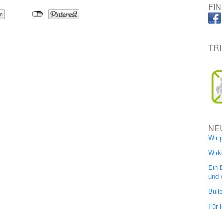
FI
TR
tion
NE
Wir 
Wirk
Ein 
und 
Bull
Für 