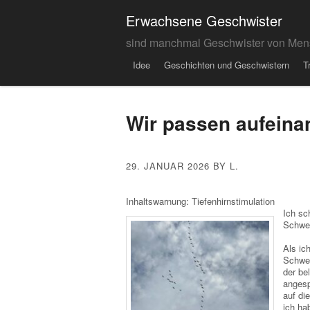
Erwachsene Geschwister
sind manchmal Geschwister von Men
Menu
Skip to content
Idee
Geschichten und Geschwistern
T
Wir passen aufeina
29. JANUAR 2026
BY L.
Inhaltswarnung: Tiefenhirnstimulation
Ich sc
Schwes
Als ic
Schwes
der be
angesp
auf di
ich ha