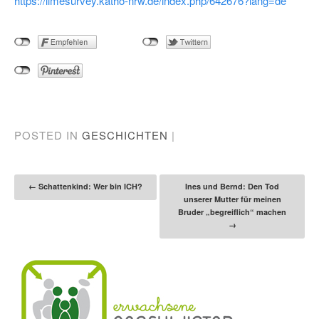
https://limesurvey.katho-nrw.de/index.php/642676?lang=de
POSTED IN
GESCHICHTEN
|
Post navigation
←
Schattenkind: Wer bin ICH?
Ines und Bernd: Den Tod
unserer Mutter für meinen
Bruder „begreiflich“ machen
→