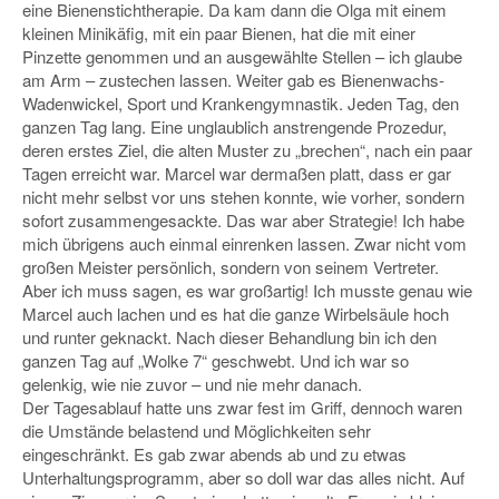
eine Bienenstichtherapie. Da kam dann die Olga mit einem
kleinen Minikäfig, mit ein paar Bienen, hat die mit einer
Pinzette genommen und an ausgewählte Stellen – ich glaube
am Arm – zustechen lassen. Weiter gab es Bienenwachs-
Wadenwickel, Sport und Krankengymnastik. Jeden Tag, den
ganzen Tag lang. Eine unglaublich anstrengende Prozedur,
deren erstes Ziel, die alten Muster zu „brechen“, nach ein paar
Tagen erreicht war. Marcel war dermaßen platt, dass er gar
nicht mehr selbst vor uns stehen konnte, wie vorher, sondern
sofort zusammengesackte. Das war aber Strategie! Ich habe
mich übrigens auch einmal einrenken lassen. Zwar nicht vom
großen Meister persönlich, sondern von seinem Vertreter.
Aber ich muss sagen, es war großartig! Ich musste genau wie
Marcel auch lachen und es hat die ganze Wirbelsäule hoch
und runter geknackt. Nach dieser Behandlung bin ich den
ganzen Tag auf „Wolke 7“ geschwebt. Und ich war so
gelenkig, wie nie zuvor – und nie mehr danach.
Der Tagesablauf hatte uns zwar fest im Griff, dennoch waren
die Umstände belastend und Möglichkeiten sehr
eingeschränkt. Es gab zwar abends ab und zu etwas
Unterhaltungsprogramm, aber so doll war das alles nicht. Auf