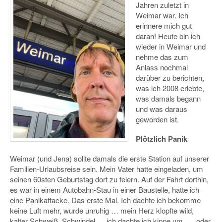
Jahren zuletzt in
Weimar war. Ich
erinnere mich gut
daran! Heute bin ich
wieder in Weimar und
nehme das zum
Anlass nochmal
darüber zu berichten,
was ich 2008 erlebte,
was damals begann
und was daraus
geworden ist.
Plötzlich Panik
Weimar (und Jena) sollte damals die erste Station auf unserer
Familien-Urlaubsreise sein. Mein Vater hatte eingeladen, um
seinen 60sten Geburtstag dort zu feiern. Auf der Fahrt dorthin,
es war in einem Autobahn-Stau in einer Baustelle, hatte ich
eine Panikattacke. Das erste Mal. Ich dachte ich bekomme
keine Luft mehr, wurde unruhig … mein Herz klopfte wild,
kalter Schweiß, Schwindel … ich dachte ich kippe um …. oder