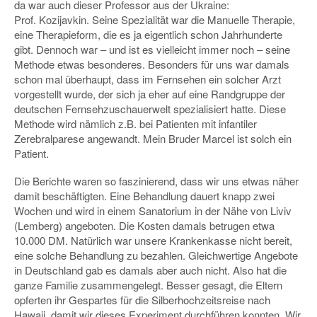
da war auch dieser Professor aus der Ukraine:
Prof. Kozijavkin. Seine Spezialität war die Manuelle Therapie,
eine Therapieform, die es ja eigentlich schon Jahrhunderte
gibt. Dennoch war – und ist es vielleicht immer noch – seine
Methode etwas besonderes. Besonders für uns war damals
schon mal überhaupt, dass im Fernsehen ein solcher Arzt
vorgestellt wurde, der sich ja eher auf eine Randgruppe der
deutschen Fernsehzuschauerwelt spezialisiert hatte. Diese
Methode wird nämlich z.B. bei Patienten mit infantiler
Zerebralparese angewandt. Mein Bruder Marcel ist solch ein
Patient.
Die Berichte waren so faszinierend, dass wir uns etwas näher
damit beschäftigten. Eine Behandlung dauert knapp zwei
Wochen und wird in einem Sanatorium in der Nähe von Liviv
(Lemberg) angeboten. Die Kosten damals betrugen etwa
10.000 DM. Natürlich war unsere Krankenkasse nicht bereit,
eine solche Behandlung zu bezahlen. Gleichwertige Angebote
in Deutschland gab es damals aber auch nicht. Also hat die
ganze Familie zusammengelegt. Besser gesagt, die Eltern
opferten ihr Gespartes für die Silberhochzeitsreise nach
Hawaii, damit wir dieses Experiment durchführen konnten. Wir,