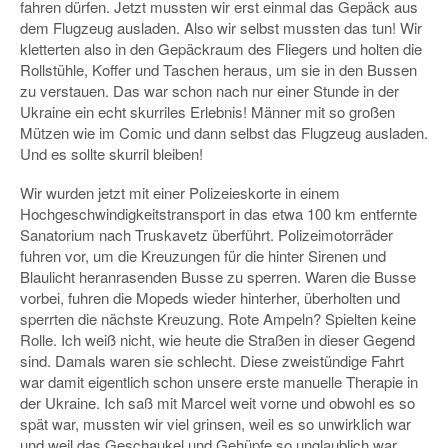
fahren dürfen. Jetzt mussten wir erst einmal das Gepäck aus
dem Flugzeug ausladen. Also wir selbst mussten das tun! Wir
kletterten also in den Gepäckraum des Fliegers und holten die
Rollstühle, Koffer und Taschen heraus, um sie in den Bussen
zu verstauen. Das war schon nach nur einer Stunde in der
Ukraine ein echt skurriles Erlebnis! Männer mit so großen
Mützen wie im Comic und dann selbst das Flugzeug ausladen.
Und es sollte skurril bleiben!
Wir wurden jetzt mit einer Polizeieskorte in einem
Hochgeschwindigkeitstransport in das etwa 100 km entfernte
Sanatorium nach Truskavetz überführt. Polizeimotorräder
fuhren vor, um die Kreuzungen für die hinter Sirenen und
Blaulicht heranrasenden Busse zu sperren. Waren die Busse
vorbei, fuhren die Mopeds wieder hinterher, überholten und
sperrten die nächste Kreuzung. Rote Ampeln? Spielten keine
Rolle. Ich weiß nicht, wie heute die Straßen in dieser Gegend
sind. Damals waren sie schlecht. Diese zweistündige Fahrt
war damit eigentlich schon unsere erste manuelle Therapie in
der Ukraine. Ich saß mit Marcel weit vorne und obwohl es so
spät war, mussten wir viel grinsen, weil es so unwirklich war
und weil das Geschaukel und Gehüpfe so unglaublich war.