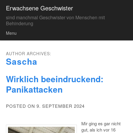
Erwachsene Geschwister
sind manchmal Geschwister von Menschen mit
Behinderung
Menu
Skip to content
AUTHOR ARCHIVES:
Sascha
Wirklich beeindruckend:
Panikattacken
POSTED ON 9. SEPTEMBER 2024
Mir ging es gar nicht
gut, als ich vor 16