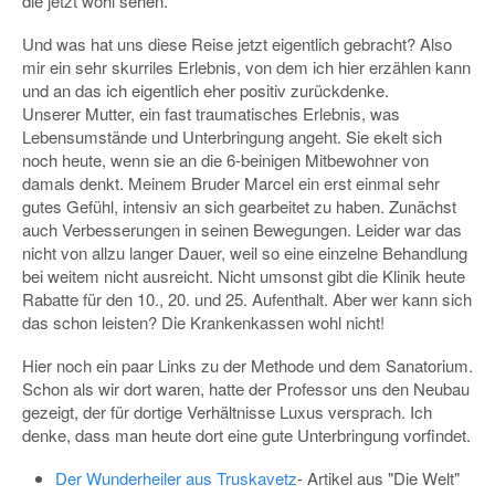
die jetzt wohl sehen.
Und was hat uns diese Reise jetzt eigentlich gebracht? Also
mir ein sehr skurriles Erlebnis, von dem ich hier erzählen kann
und an das ich eigentlich eher positiv zurückdenke.
Unserer Mutter, ein fast traumatisches Erlebnis, was
Lebensumstände und Unterbringung angeht. Sie ekelt sich
noch heute, wenn sie an die 6-beinigen Mitbewohner von
damals denkt. Meinem Bruder Marcel ein erst einmal sehr
gutes Gefühl, intensiv an sich gearbeitet zu haben. Zunächst
auch Verbesserungen in seinen Bewegungen. Leider war das
nicht von allzu langer Dauer, weil so eine einzelne Behandlung
bei weitem nicht ausreicht. Nicht umsonst gibt die Klinik heute
Rabatte für den 10., 20. und 25. Aufenthalt. Aber wer kann sich
das schon leisten? Die Krankenkassen wohl nicht!
Hier noch ein paar Links zu der Methode und dem Sanatorium.
Schon als wir dort waren, hatte der Professor uns den Neubau
gezeigt, der für dortige Verhältnisse Luxus versprach. Ich
denke, dass man heute dort eine gute Unterbringung vorfindet.
Der Wunderheiler aus Truskavetz
-
Artikel aus "Die Welt"