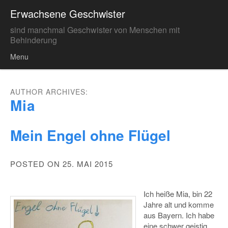
Erwachsene Geschwister
sind manchmal Geschwister von Menschen mit
Behinderung
Menu
Skip to content
AUTHOR ARCHIVES:
Mia
Mein Engel ohne Flügel
POSTED ON 25. MAI 2015
Ich heiße Mia, bin 22
Jahre alt und komme
aus Bayern. Ich habe
eine schwer geistig