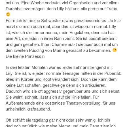
bei uns. Eine Woche bedeutet viel Organisation und vor allem
Durchhaltevermögen, denn Lilly hält uns alle gerne auf Trapp.
Für mich ist meine Schwester etwas ganz besonderes. Ja klar
nervt sie mich auch mal, aber das ist wiederum normal. Lilly
ist, wie ich sie immer nenne, mein Engelchen, denn sie hat
eine Art, die jeden in ihren Bann zieht. Sie ist überall bekannt
und gern gesehen. Ihren Charme nutzt sie aber auch mal um
den zweiten Pudding von Mama gebracht zu bekommen.
Die kleine Prinzessin.
In den letzten Monaten war es leider sehr anstrengend mit
Lilly. Sie ist, wie jeder normale Teenager mitten in der Pubertät:
alles im Körper und Kopf verändert sich. Doch sie kann dem
keine Luft schaffen, geschweige denn sich artikulieren.
Dadurch wird sie oft aggressiv gegenüber uns und sich selbst.
Sie weint, schreit, lässt sich auf die Knie fallen. Für
Außenstehende eine kostenlose Theatervorstellung, für uns
unheimlich kraftraubend.
Oft schläft sie tagelang gar nicht oder sehr wenig. Ich bin
dadurch natürlich wie meine Mama und mein Papa ziemlich