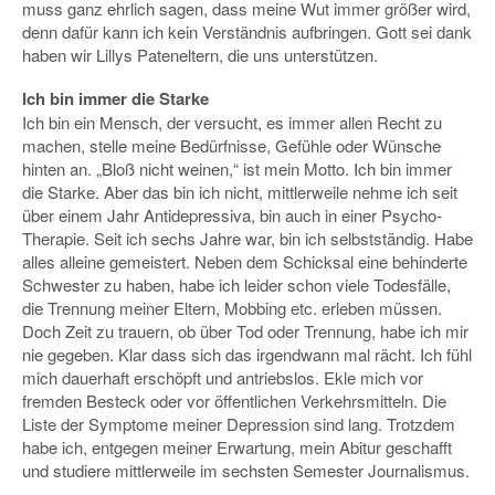
muss ganz ehrlich sagen, dass meine Wut immer größer wird,
denn dafür kann ich kein Verständnis aufbringen. Gott sei dank
haben wir Lillys Pateneltern, die uns unterstützen.
Ich bin immer die Starke
Ich bin ein Mensch, der versucht, es immer allen Recht zu
machen, stelle meine Bedürfnisse, Gefühle oder Wünsche
hinten an. „Bloß nicht weinen,“ ist mein Motto. Ich bin immer
die Starke. Aber das bin ich nicht, mittlerweile nehme ich seit
über einem Jahr Antidepressiva, bin auch in einer Psycho-
Therapie. Seit ich sechs Jahre war, bin ich selbstständig. Habe
alles alleine gemeistert. Neben dem Schicksal eine behinderte
Schwester zu haben, habe ich leider schon viele Todesfälle,
die Trennung meiner Eltern, Mobbing etc. erleben müssen.
Doch Zeit zu trauern, ob über Tod oder Trennung, habe ich mir
nie gegeben. Klar dass sich das irgendwann mal rächt. Ich fühl
mich dauerhaft erschöpft und antriebslos. Ekle mich vor
fremden Besteck oder vor öffentlichen Verkehrsmitteln. Die
Liste der Symptome meiner Depression sind lang. Trotzdem
habe ich, entgegen meiner Erwartung, mein Abitur geschafft
und studiere mittlerweile im sechsten Semester Journalismus.