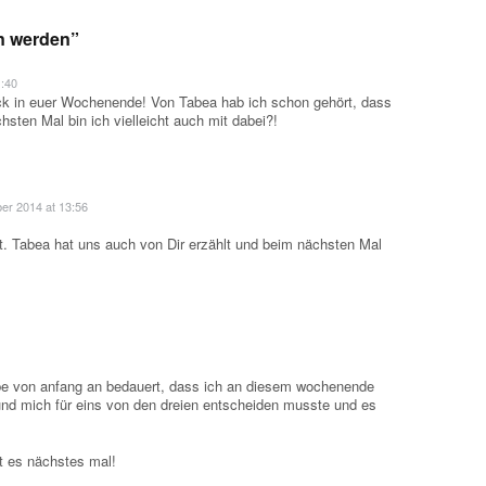
n werden
”
1:40
ick in euer Wochenende! Von Tabea hab ich schon gehört, dass
sten Mal bin ich vielleicht auch mit dabei?!
er 2014 at 13:56
t. Tabea hat uns auch von Dir erzählt und beim nächsten Mal
abe von anfang an bedauert, dass ich an diesem wochenende
nd mich für eins von den dreien entscheiden musste und es
st es nächstes mal!