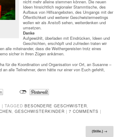
nicht mehr alleine stemmen können. Die neuen
Ideen hinsichtlich regionaler Stammtische, des
Aufbaus von Hilfsangeboten, des Umgangs mit der
Öffentlichkeit und weiterer Geschwistermeetings
wollen wir als Anstoß sehen, weiterdenken und
umsetzen.
Danke
Aufgewühlt, überladen mit Eindrücken, Ideen und
Geschichten, erschöpft und zufrieden traten wir
 alle miteinander, dass die Weithergereisten trotz eines
emo sicher in ihren Zügen ankämen.
a für die Koordination und Organisation vor Ort, an Susanne –
 an alle Teilnehmer, denn hätte nur einer von Euch gefehlt,
G
|
TAGGED
BESONDERE GESCHWISTER
,
CHEN
,
GESCHWISTERKINDER
|
7 COMMENTS
|
tion
{Stille.}
→