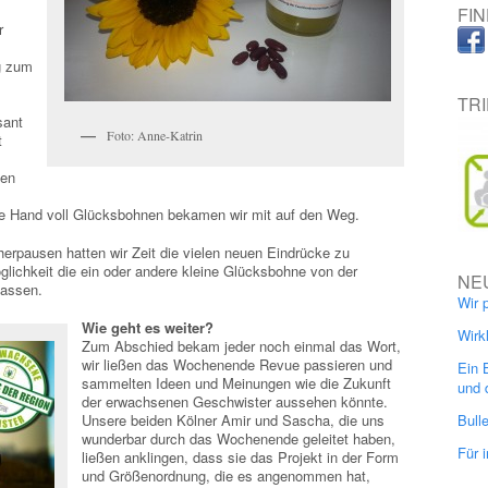
FI
r
g zum
TR
sant
Foto: Anne-Katrin
t
ben
ne Hand voll Glücksbohnen bekamen wir mit auf den Weg.
rpausen hatten wir Zeit die vielen neuen Eindrücke zu
lichkeit die ein oder andere kleine Glücksbohne von der
NE
lassen.
Wir 
Wie geht es weiter?
Wirk
Zum Abschied bekam jeder noch einmal das Wort,
wir ließen das Wochenende Revue passieren und
Ein 
sammelten Ideen und Meinungen wie die Zukunft
und 
der erwachsenen Geschwister aussehen könnte.
Unsere beiden Kölner Amir und Sascha, die uns
Bull
wunderbar durch das Wochenende geleitet haben,
Für 
ließen anklingen, dass sie das Projekt in der Form
und Größenordnung, die es angenommen hat,