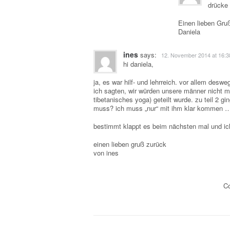
drücke
Einen lieben Gru
Daniela
ines
says:
12. November 2014 at 16:3
hi daniela,
ja, es war hilf- und lehrreich. vor allem desw
ich sagten, wir würden unsere männer nicht me
tibetanisches yoga) geteilt wurde. zu teil 2 
muss? ich muss „nur“ mit ihm klar kommen ….
bestimmt klappt es beim nächsten mal und ich
einen lieben gruß zurück
von ines
C