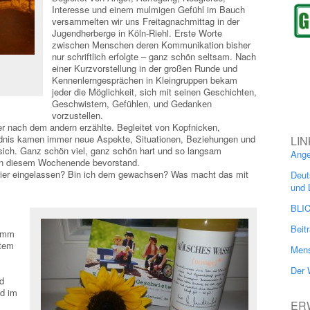
Interesse und einem mulmigen Gefühl im Bauch
versammelten wir uns Freitagnachmittag in der
Jugendherberge in Köln-Riehl. Erste Worte
zwischen Menschen deren Kommunikation bisher
nur schriftlich erfolgte – ganz schön seltsam. Nach
einer Kurzvorstellung in der großen Runde und
Kennenlerngesprächen in Kleingruppen bekam
jeder die Möglichkeit, sich mit seinen Geschichten,
Geschwistern, Gefühlen, und Gedanken
vorzustellen.
er nach dem andern erzählte. Begleitet von Kopfnicken,
ndnis kamen immer neue Aspekte, Situationen, Beziehungen und
LIN
 sich. Ganz schön viel, ganz schön hart und so langsam
Ange
 an diesem Wochenende bevorstand.
r hier eingelassen? Bin ich dem gewachsen? Was macht das mit
Deut
und 
BLI
Beit
ramm
ftem
Mens
Der 
d
gd im
ER