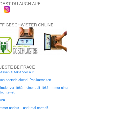
NDEST DU AUCH AUF
IFF GESCHWISTER ONLINE!
UESTE BEITRÄGE
passen aufeinander auf…
lich beeindruckend: Panikattacken
Bruder vor 1982 – einer seit 1983. Immer einer
doch zwei.
erbü
immer anders – und total normal!