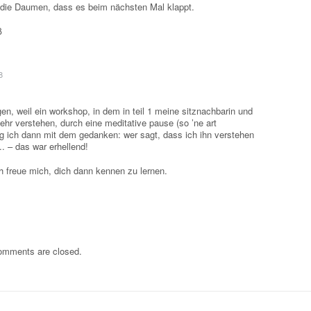
 die Daumen, dass es beim nächsten Mal klappt.
ß
8
egen, weil ein workshop, in dem in teil 1 meine sitznachbarin und
hr verstehen, durch eine meditative pause (so ’ne art
ging ich dann mit dem gedanken: wer sagt, dass ich ihn verstehen
 – das war erhellend!
 freue mich, dich dann kennen zu lernen.
omments are closed.