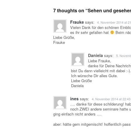
7 thoughts on “
Sehen und gesehe
Frauke
says:
4. November 2014 at 2
Vielen Dank für den schönen Einbl
es ihr sehr gefallen hat
Beim näch
Liebe Grüße,
Frauke
Daniela
says:
5. Novemb
Liebe Frauke,
danke für Deine Nachrich
bist Du dann vielleicht mit dabei :-).
Ich wünsche Dir alles Gute.
Liebe Grüße
Daniela
ines
says:
4. November 2014 at 22:43
…. danke für diese schilderung! h
noch ZWEI andere seminare hatte u
ging einfach nicht anders ….
aber: hätte gern mitgemischt! hoffentlich pas