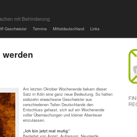
schen mit Behinderung
riff Geschwister
Termine
Mitteldeutschland
Links
 werden
Am letzten Oktober Wochenende bekam dieser
Satz in Köln eine ganz neue Bedeutung. So hatten
FI
siebzehn erwachsene Geschwister aus
RE
verschiedenen Teilen Deutschlands den
Entschluss gefasst, sich auf ein Wochenende
voller Überraschungen und kleiner Abenteuer
einzulassen.
„Ich bin jetzt mal mutig“
Begleitet von Angst, Aufregung, Neugierde,