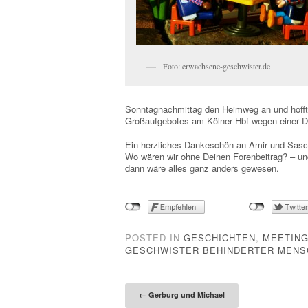
Foto: erwachsene-geschwister.de
Sonntagnachmittag den Heimweg an und hofften
Großaufgebotes am Kölner Hbf wegen einer D
Ein herzliches Dankeschön an Amir und Sasch
Wo wären wir ohne Deinen Forenbeitrag? – und
dann wäre alles ganz anders gewesen.
POSTED IN
GESCHICHTEN
,
MEETIN
GESCHWISTER BEHINDERTER MENS
Post naviga
←
Gerburg und Michael