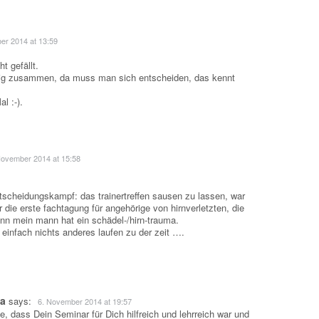
er 2014 at 13:59
t gefällt.
tig zusammen, da muss man sich entscheiden, das kennt
l :-).
November 2014 at 15:58
entscheidungskampf: das trainertreffen sausen zu lassen, war
 die erste fachtagung für angehörige von hirnverletzten, die
n mein mann hat ein schädel-/hirn-trauma.
infach nichts anderes laufen zu der zeit ….
la
says:
6. November 2014 at 19:57
fe, dass Dein Seminar für Dich hilfreich und lehrreich war und