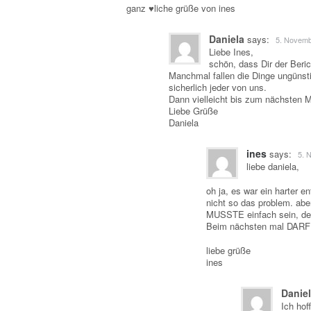
ganz ♥liche grüße von ines
Daniela
says:
5. Novemb
Liebe Ines,
schön, dass Dir der Berich
Manchmal fallen die Dinge ungüns
sicherlich jeder von uns.
Dann vielleicht bis zum nächsten Ma
Liebe Grüße
Daniela
ines
says:
5. 
liebe daniela,
oh ja, es war ein harter 
nicht so das problem. aber
MUSSTE einfach sein, den
Beim nächsten mal DARF e
liebe grüße
ines
Danie
Ich hof